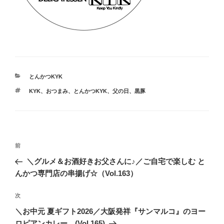
カ
とんかつKYK
テ
タ
KYK
、
おつまみ
、
とんかつKYK
、
父の日
、
黒豚
ゴ
グ
リ
ー
投
前
前
稿
の
＼グルメ＆お酒好きお父さんに♪／ご自宅で楽しむ と
ナ
投
んかつ専門店の串揚げ☆（Vol.163）
ビ
稿
ゲ
次
次
の
ー
＼お中元 夏ギフト2026／大阪発祥『サンマルコ』のヨー
投
ロピアンカレー (Vol.165)