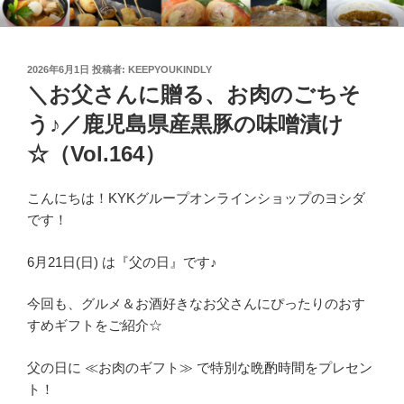
コ
KYKオンラインブログ
特集 ～オンラインショップ～
ン
テ
投
2026年6月1日
投稿者:
KEEPYOUKINDLY
ン
稿
＼お父さんに贈る、お肉のごちそ
ツ
日:
へ
う♪／鹿児島県産黒豚の味噌漬け
ス
☆（Vol.164）
キ
ッ
こんにちは！KYKグループオンラインショップのヨシダ
プ
です！
6月21日(日) は『父の日』です♪
今回も、グルメ＆お酒好きなお父さんにぴったりのおす
すめギフトをご紹介☆
父の日に ≪お肉のギフト≫ で特別な晩酌時間をプレセン
ト！