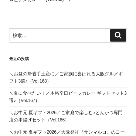
シ
稿
ョ
ン
検
検
索
索:
最近の投稿
＼お盆の帰省手土産に／ご家族に喜ばれる大阪グルメギ
フト3選♪（Vol.168）
＼夏に食べたい！／本格辛口ビーフカレー ギフトセット3
選♪（Vol.167）
＼お中元 夏ギフト2026／ご家庭で楽しむ♪とんかつ専門
店の串揚げセット（Vol.166）
＼お中元 夏ギフト2026／大阪発祥『サンマルコ』のヨー