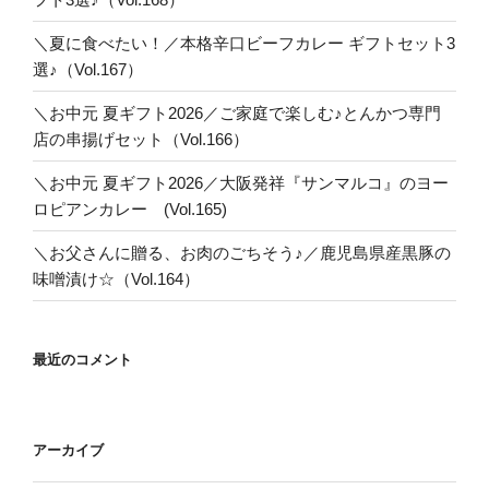
＼夏に食べたい！／本格辛口ビーフカレー ギフトセット3
選♪（Vol.167）
＼お中元 夏ギフト2026／ご家庭で楽しむ♪とんかつ専門
店の串揚げセット（Vol.166）
＼お中元 夏ギフト2026／大阪発祥『サンマルコ』のヨー
ロピアンカレー (Vol.165)
＼お父さんに贈る、お肉のごちそう♪／鹿児島県産黒豚の
味噌漬け☆（Vol.164）
最近のコメント
アーカイブ