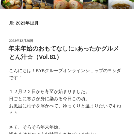
コ
KYKオンラインブログ
特集 ～オンラインショップ～
ン
テ
月:
2023年12月
ン
ツ
へ
投
2023年12月26日
ス
稿
年末年始のおもてなしに♪あったかグルメ
日:
キ
とん汁☆（Vol.81）
ッ
プ
こんにちは！KYKグループオンラインショップのヨシダ
です！
１２月２２日から冬至が始まりました。
日ごとに寒さが身に染みる今日この頃。
お風呂に柚子を浮かべて、ゆっくりと温まりたいですね
＾＾
さて、そろそろ年末年始。