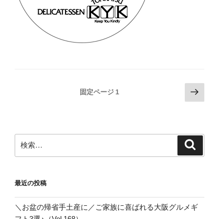
投
次
固定ページ
1
の
稿
ペ
の
ー
ペ
ジ
検
検
ー
索
索:
ジ
送
最近の投稿
り
＼お盆の帰省手土産に／ご家族に喜ばれる大阪グルメギ
フト3選♪（Vol.168）