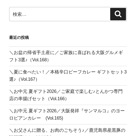
ー
ペ
ジ
検
検
ー
索
索:
ジ
送
最近の投稿
り
＼お盆の帰省手土産に／ご家族に喜ばれる大阪グルメギ
フト3選♪（Vol.168）
＼夏に食べたい！／本格辛口ビーフカレー ギフトセット3
選♪（Vol.167）
＼お中元 夏ギフト2026／ご家庭で楽しむ♪とんかつ専門
店の串揚げセット（Vol.166）
＼お中元 夏ギフト2026／大阪発祥『サンマルコ』のヨー
ロピアンカレー (Vol.165)
＼お父さんに贈る、お肉のごちそう♪／鹿児島県産黒豚の