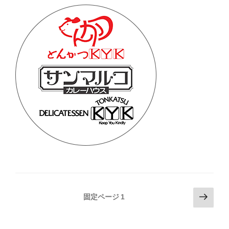
投
次
固定ページ
1
の
稿
ペ
の