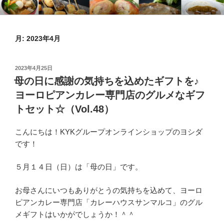
コ
KYKオンラインブログ
特集 ～オンラインショップ～
ン
テ
月:
2023年4月
ン
ツ
へ
投
2023年4月25日
ス
稿
母の日に感謝の気持ちを込めたギフトを♪
日:
キ
ヨーロピアンカレー専門店のグルメなギフ
ッ
トセット☆（Vol.48）
プ
こんにちは！KYKグループオンラインショップのヨシダ
です！
５月１４日（日）は「母の日」です。
お母さんにいつもありがとうの気持ちを込めて、ヨーロ
ピアンカレー専門店「カレーハウスサンマルコ」のグル
メギフトはいかがでしょうか！＾＾