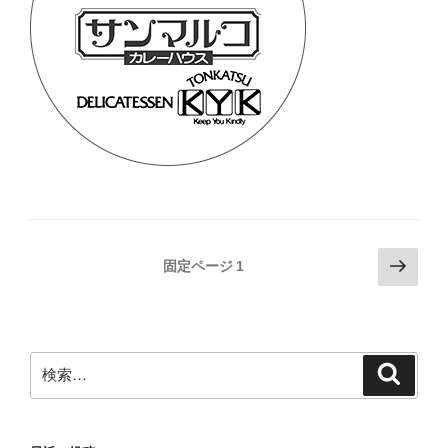
投
次
固定ページ
1
の
稿
ペ
の
ー
ペ
ジ
検
検
ー
索
索:
ジ
送