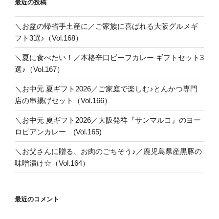
最近の投稿
り
＼お盆の帰省手土産に／ご家族に喜ばれる大阪グルメギ
フト3選♪（Vol.168）
＼夏に食べたい！／本格辛口ビーフカレー ギフトセット3
選♪（Vol.167）
＼お中元 夏ギフト2026／ご家庭で楽しむ♪とんかつ専門
店の串揚げセット（Vol.166）
＼お中元 夏ギフト2026／大阪発祥『サンマルコ』のヨー
ロピアンカレー (Vol.165)
＼お父さんに贈る、お肉のごちそう♪／鹿児島県産黒豚の
味噌漬け☆（Vol.164）
最近のコメント