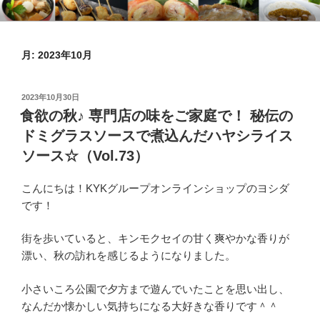
コ
KYKオンラインブログ
特集 ～オンラインショップ～
ン
テ
月:
2023年10月
ン
ツ
へ
投
2023年10月30日
ス
稿
食欲の秋♪ 専門店の味をご家庭で！ 秘伝の
日:
キ
ドミグラスソースで煮込んだハヤシライス
ッ
ソース☆（Vol.73）
プ
こんにちは！KYKグループオンラインショップのヨシダ
です！
街を歩いていると、キンモクセイの甘く爽やかな香りが
漂い、秋の訪れを感じるようになりました。
小さいころ公園で夕方まで遊んでいたことを思い出し、
なんだか懐かしい気持ちになる大好きな香りです＾＾