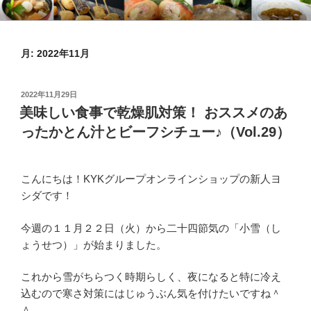
コ
KYKオンラインブログ
特集 ～オンラインショップ～
ン
テ
月:
2022年11月
ン
ツ
へ
投
2022年11月29日
ス
稿
美味しい食事で乾燥肌対策！ おススメのあ
日:
キ
ったかとん汁とビーフシチュー♪（Vol.29）
ッ
プ
こんにちは！KYKグループオンラインショップの新人ヨ
シダです！
今週の１１月２２日（火）から二十四節気の「小雪（し
ょうせつ）」が始まりました。
これから雪がちらつく時期らしく、夜になると特に冷え
込むので寒さ対策にはじゅうぶん気を付けたいですね＾
＾