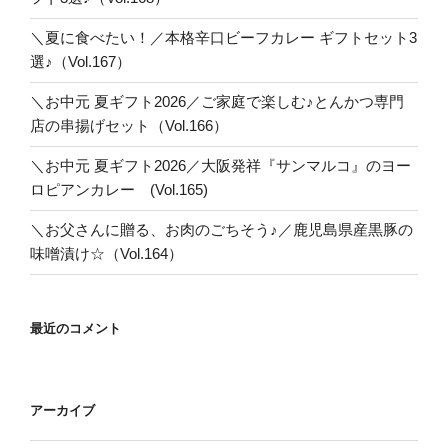
＼夏に食べたい！／本格辛口ビーフカレー ギフトセット3
選♪（Vol.167）
＼お中元 夏ギフト2026／ご家庭で楽しむ♪とんかつ専門
店の串揚げセット（Vol.166）
＼お中元 夏ギフト2026／大阪発祥『サンマルコ』のヨー
ロピアンカレー (Vol.165)
＼お父さんに贈る、お肉のごちそう♪／鹿児島県産黒豚の
味噌漬け☆（Vol.164）
最近のコメント
アーカイブ