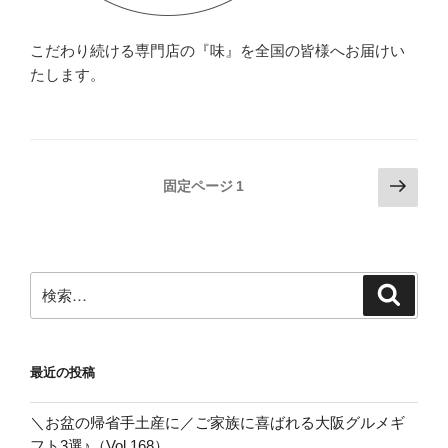
こだわり続ける専門店の『味』を全国の皆様へお届けい
たします。
投
次
固定ページ
1
の
稿
ペ
の
ー
ペ
ジ
検
検
ー
索
索:
ジ
送
最近の投稿
り
＼お盆の帰省手土産に／ご家族に喜ばれる大阪グルメギ
フト3選♪（Vol.168）