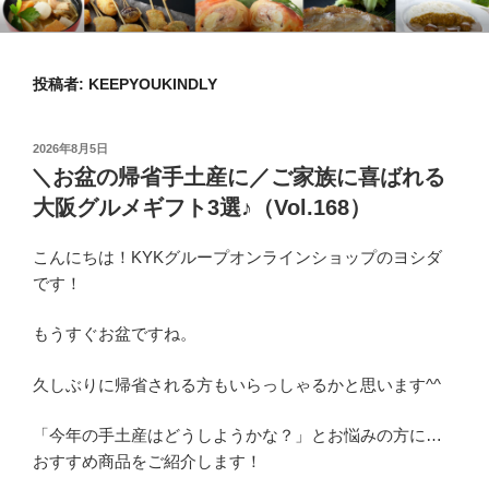
コ
KYKオンラインブログ
特集 ～オンラインショップ～
ン
テ
投稿者:
KEEPYOUKINDLY
ン
ツ
へ
投
2026年8月5日
ス
稿
＼お盆の帰省手土産に／ご家族に喜ばれる
日:
キ
大阪グルメギフト3選♪（Vol.168）
ッ
プ
こんにちは！KYKグループオンラインショップのヨシダ
です！
もうすぐお盆ですね。
久しぶりに帰省される方もいらっしゃるかと思います^^
「今年の手土産はどうしようかな？」とお悩みの方に…
おすすめ商品をご紹介します！