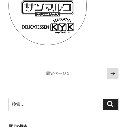
投
次
固定ページ
1
の
稿
ペ
の
ー
ペ
ジ
検
検
ー
索
索:
ジ
送
最近の投稿