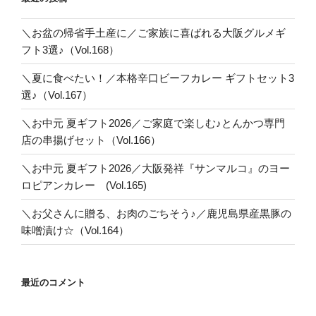
り
＼お盆の帰省手土産に／ご家族に喜ばれる大阪グルメギ
フト3選♪（Vol.168）
＼夏に食べたい！／本格辛口ビーフカレー ギフトセット3
選♪（Vol.167）
＼お中元 夏ギフト2026／ご家庭で楽しむ♪とんかつ専門
店の串揚げセット（Vol.166）
＼お中元 夏ギフト2026／大阪発祥『サンマルコ』のヨー
ロピアンカレー (Vol.165)
＼お父さんに贈る、お肉のごちそう♪／鹿児島県産黒豚の
味噌漬け☆（Vol.164）
最近のコメント