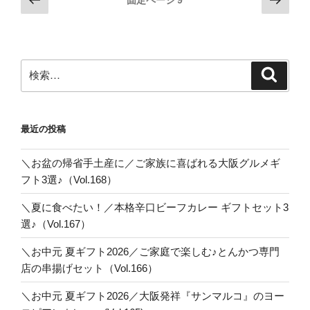
の
の
稿
ペ
ペ
の
ー
ー
ペ
ジ
ジ
検
検
ー
索
索:
ジ
送
最近の投稿
り
＼お盆の帰省手土産に／ご家族に喜ばれる大阪グルメギ
フト3選♪（Vol.168）
＼夏に食べたい！／本格辛口ビーフカレー ギフトセット3
選♪（Vol.167）
＼お中元 夏ギフト2026／ご家庭で楽しむ♪とんかつ専門
店の串揚げセット（Vol.166）
＼お中元 夏ギフト2026／大阪発祥『サンマルコ』のヨー