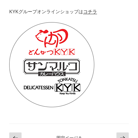
KYKグループオンラインショップは
コチラ
投
前
次
固定ページ
9