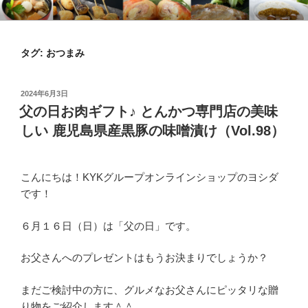
コ
KYKオンラインブログ
特集 ～オンラインショップ～
ン
テ
タグ:
おつまみ
ン
ツ
へ
投
2024年6月3日
ス
稿
父の日お肉ギフト♪ とんかつ専門店の美味
日:
キ
しい 鹿児島県産黒豚の味噌漬け（Vol.98）
ッ
プ
こんにちは！KYKグループオンラインショップのヨシダ
です！
６月１６日（日）は「父の日」です。
お父さんへのプレゼントはもうお決まりでしょうか？
まだご検討中の方に、グルメなお父さんにピッタリな贈
り物をご紹介します＾＾