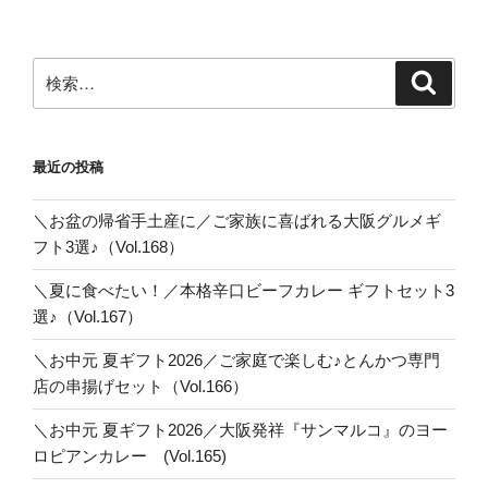
ペ
の
ー
ペ
ジ
検
検
ー
索
索:
ジ
送
最近の投稿
り
＼お盆の帰省手土産に／ご家族に喜ばれる大阪グルメギ
フト3選♪（Vol.168）
＼夏に食べたい！／本格辛口ビーフカレー ギフトセット3
選♪（Vol.167）
＼お中元 夏ギフト2026／ご家庭で楽しむ♪とんかつ専門
店の串揚げセット（Vol.166）
＼お中元 夏ギフト2026／大阪発祥『サンマルコ』のヨー
ロピアンカレー (Vol.165)