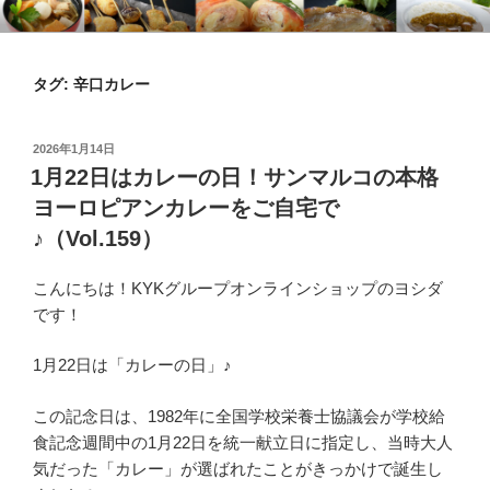
コ
KYKオンラインブログ
特集 ～オンラインショップ～
ン
テ
タグ:
辛口カレー
ン
ツ
へ
投
2026年1月14日
ス
稿
1月22日はカレーの日！サンマルコの本格
日:
キ
ヨーロピアンカレーをご自宅で
ッ
♪（Vol.159）
プ
こんにちは！KYKグループオンラインショップのヨシダ
です！
1月22日は「カレーの日」♪
この記念日は、1982年に全国学校栄養士協議会が学校給
食記念週間中の1月22日を統一献立日に指定し、当時大人
気だった「カレー」が選ばれたことがきっかけで誕生し