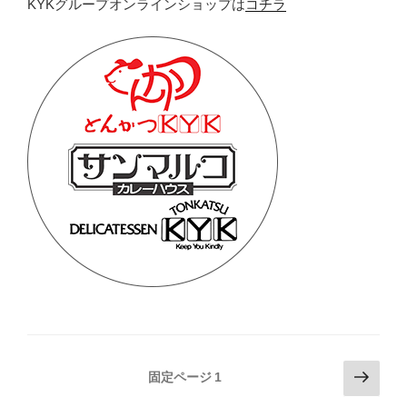
KYKグループオンラインショップは
コチラ
投
次
固定ページ
1
の
稿