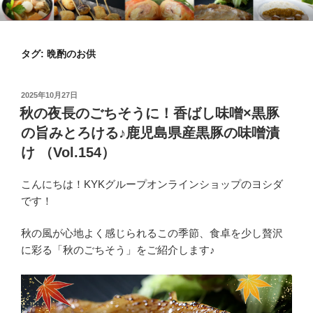
コ
KYKオンラインブログ
特集 ～オンラインショップ～
ン
テ
タグ:
晩酌のお供
ン
ツ
へ
投
2025年10月27日
ス
稿
秋の夜長のごちそうに！香ばし味噌×黒豚
日:
キ
の旨みとろける♪鹿児島県産黒豚の味噌漬
ッ
け （Vol.154）
プ
こんにちは！KYKグループオンラインショップのヨシダ
です！
秋の風が心地よく感じられるこの季節、食卓を少し贅沢
に彩る「秋のごちそう」をご紹介します♪