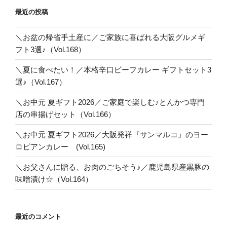
送
最近の投稿
り
＼お盆の帰省手土産に／ご家族に喜ばれる大阪グルメギ
フト3選♪（Vol.168）
＼夏に食べたい！／本格辛口ビーフカレー ギフトセット3
選♪（Vol.167）
＼お中元 夏ギフト2026／ご家庭で楽しむ♪とんかつ専門
店の串揚げセット（Vol.166）
＼お中元 夏ギフト2026／大阪発祥『サンマルコ』のヨー
ロピアンカレー (Vol.165)
＼お父さんに贈る、お肉のごちそう♪／鹿児島県産黒豚の
味噌漬け☆（Vol.164）
最近のコメント