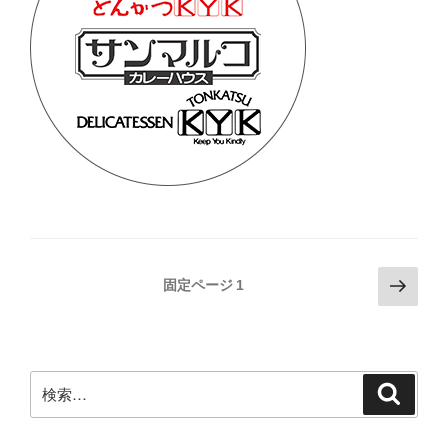
投
次
固定ページ
1
の
稿
ペ
の
ー
ペ
ジ
検
検
ー
索
索:
ジ