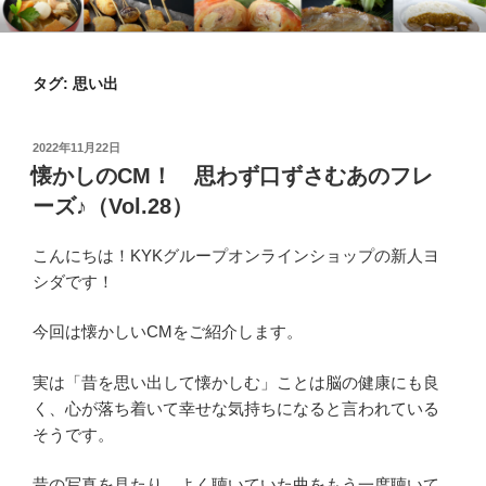
コ
KYKオンラインブログ
特集 ～オンラインショップ～
ン
テ
タグ:
思い出
ン
ツ
へ
投
2022年11月22日
ス
稿
懐かしのCM！ 思わず口ずさむあのフレ
日:
キ
ーズ♪（Vol.28）
ッ
プ
こんにちは！KYKグループオンラインショップの新人ヨ
シダです！
今回は懐かしいCMをご紹介します。
実は「昔を思い出して懐かしむ」ことは脳の健康にも良
く、心が落ち着いて幸せな気持ちになると言われている
そうです。
昔の写真を見たり、よく聴いていた曲をもう一度聴いて