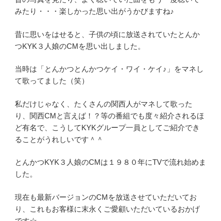
みたり・・・楽しかった思い出がうかびますね♪
昔に思いをはせると、子供の頃に放送されていたとんか
つKYK３人娘のCMを思い出しました。
当時は「とんかつとんかつケイ・ワイ・ケイ♪」をマネし
て歌ってました（笑）
私だけじゃなく、たくさんの関西人がマネして歌った
り、関西CMと言えば！？等の番組でも度々紹介されるほ
ど有名で、こうしてKYKグループ一員としてご紹介でき
ることがうれしいです＾＾
とんかつKYK３人娘のCMは１９８０年にTVで流れ始めま
した。
現在も最新バージョンのCMを放送させていただいてお
り、これもお客様に末永くご愛顧いただいているおかげ
です☆