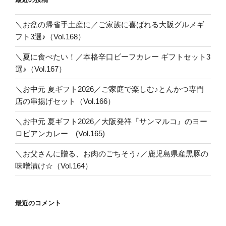
＼お盆の帰省手土産に／ご家族に喜ばれる大阪グルメギ
フト3選♪（Vol.168）
＼夏に食べたい！／本格辛口ビーフカレー ギフトセット3
選♪（Vol.167）
＼お中元 夏ギフト2026／ご家庭で楽しむ♪とんかつ専門
店の串揚げセット（Vol.166）
＼お中元 夏ギフト2026／大阪発祥『サンマルコ』のヨー
ロピアンカレー (Vol.165)
＼お父さんに贈る、お肉のごちそう♪／鹿児島県産黒豚の
味噌漬け☆（Vol.164）
最近のコメント