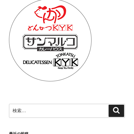
検
検
索
索:
最近の投稿