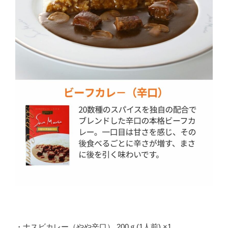
・ナスビカレー（やや辛口） 200ｇ(1人前) ×1