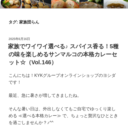
コ
KYKオンラインブログ
特集 ～オンラインショップ～
ン
テ
タグ:
家族団らん
ン
ツ
へ
投
2025年6月16日
ス
稿
家族でワイワイ選べる♪ スパイス香る！5種
日:
キ
の味を楽しめるサンマルコの本格カレーセ
ッ
ット☆（Vol.146）
プ
こんにちは！KYKグループオンラインショップのヨシダ
です！
最近、急に暑さが増してきましたね。
そんな暑い日は、外出しなくてもご自宅でゆっくり楽し
める ≪選べる本格カレー≫ で、ちょっと贅沢なひととき
を過ごしませんか？♪^^