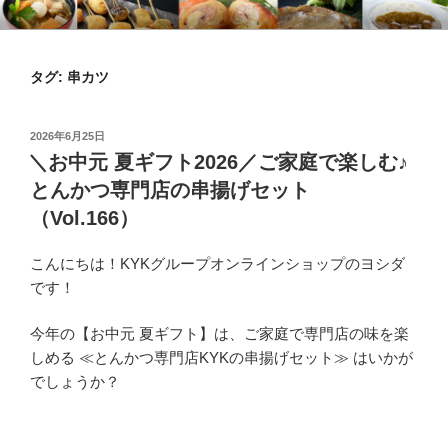
コ
KYKオンラインブログ
特集 ～オンラインショップ～
ン
テ
タグ:
串カツ
ン
ツ
へ
投
2026年6月25日
ス
稿
＼お中元 夏ギフト2026／ご家庭で楽しむ♪
日:
キ
とんかつ専門店の串揚げセット
ッ
（Vol.166）
プ
こんにちは！KYKグループオンラインショップのヨシダ
です！
今年の【お中元 夏ギフト】は、ご家庭で専門店の味を楽
しめる ≪とんかつ専門店KYKの串揚げセット≫ はいかが
でしょうか？