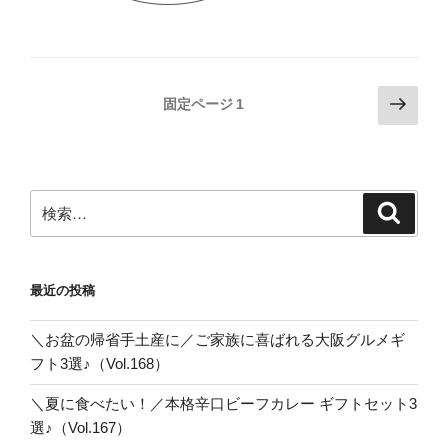
投
次
固定ページ
1
の
稿
ペ
の
ー
ペ
ジ
検
検
ー
索
索:
ジ
送
最近の投稿
り
＼お盆の帰省手土産に／ご家族に喜ばれる大阪グルメギ
フト3選♪（Vol.168）
＼夏に食べたい！／本格辛口ビーフカレー ギフトセット3
選♪（Vol.167）