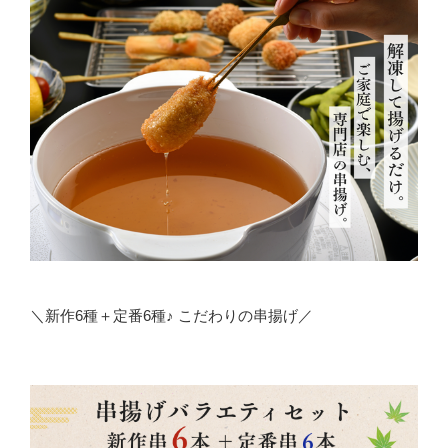
＼新作6種＋定番6種♪ こだわりの串揚げ／