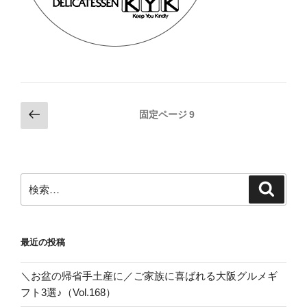
投
前
固定ページ
9
の
稿
ペ
の
ー
ペ
ジ
検
検
ー
索
索:
ジ
送
最近の投稿
り
＼お盆の帰省手土産に／ご家族に喜ばれる大阪グルメギ
フト3選♪（Vol.168）