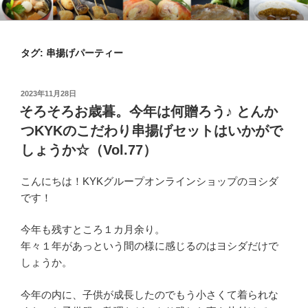
コ
KYKオンラインブログ
特集 ～オンラインショップ～
ン
テ
タグ:
串揚げパーティー
ン
ツ
へ
投
2023年11月28日
ス
稿
そろそろお歳暮。今年は何贈ろう♪ とんか
日:
キ
つKYKのこだわり串揚げセットはいかがで
ッ
しょうか☆（Vol.77）
プ
こんにちは！KYKグループオンラインショップのヨシダ
です！
今年も残すところ１カ月余り。
年々１年があっという間の様に感じるのはヨシダだけで
しょうか。
今年の内に、子供が成長したのでもう小さくて着られな