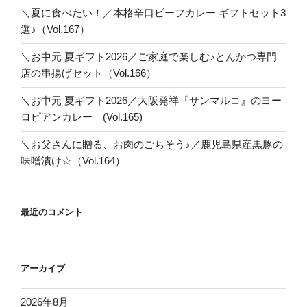
＼夏に食べたい！／本格辛口ビーフカレー ギフトセット3
選♪（Vol.167）
＼お中元 夏ギフト2026／ご家庭で楽しむ♪とんかつ専門
店の串揚げセット（Vol.166）
＼お中元 夏ギフト2026／大阪発祥『サンマルコ』のヨー
ロピアンカレー (Vol.165)
＼お父さんに贈る、お肉のごちそう♪／鹿児島県産黒豚の
味噌漬け☆（Vol.164）
最近のコメント
アーカイブ
2026年8月