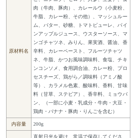
肉（牛肉、豚肉）、カレールウ（小麦粉、
牛脂、カレー粉、その他）、マッシュルー
ム、バター、砂糖、トマトピューレ、パイ
ンアップルジュース、ウスターソース、マ
ンゴチャツネ、みりん、果実酒、醤油、香
原材料名
辛料、カレーペースト、フルーツチャツ
ネ、牛脂、かつお風味調味料、食塩、チキ
ンコンソメ、食用調合油、カレー粉、プロ
セスチーズ、鶏がら／調味料（アミノ酸
等）、カラメル色素、酸味料、香料、甘味
料（甘草、ステビア）、香辛料、ミョウバ
ン、（一部に小麦・乳成分・牛肉・大豆・
鶏肉・バナナ・豚肉・りんごを含む）
内容量
200g
直射日光を避け、常温で保存してくださ