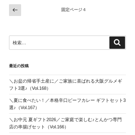
投
前
固定ページ
4
の
稿
ペ
の
ー
ペ
ジ
検
検
ー
索
索:
ジ
送
最近の投稿
り
＼お盆の帰省手土産に／ご家族に喜ばれる大阪グルメギ
フト3選♪（Vol.168）
＼夏に食べたい！／本格辛口ビーフカレー ギフトセット3
選♪（Vol.167）
＼お中元 夏ギフト2026／ご家庭で楽しむ♪とんかつ専門
店の串揚げセット（Vol.166）