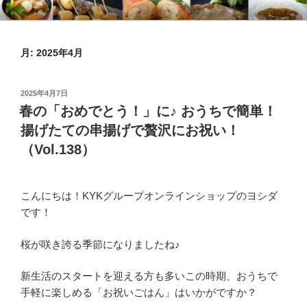
コ
KYKオンラインブログ
特集 ～オンラインショップ～
ン
テ
月:
2025年4月
ン
ツ
へ
投
2025年4月7日
ス
稿
春の「おめでとう！」に♪ おうちで簡単！
日:
キ
揚げたての串揚げで贅沢にお祝い！
ッ
（Vol.138）
プ
こんにちは！KYKグループオンラインショップのヨシダ
です！
桜が咲き誇る季節になりましたね♪
新生活のスタートを迎える方も多いこの時期、おうちで
手軽に楽しめる「お祝いごはん」はいかがですか？