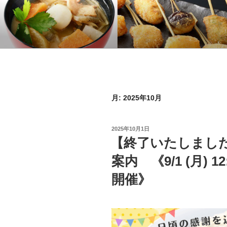
コ
ン
テ
KYKオンラ
特集 ～オンラインショップ～
ン
ツ
へ
ス
キ
月:
2025年10月
ッ
プ
投
2025年10月1日
稿
【終了いたしまし
日:
案内 《9/1 (月) 12:
開催》