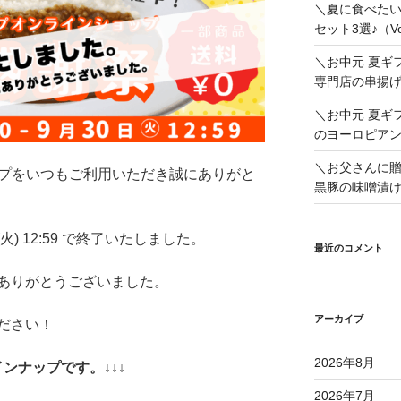
＼夏に食べたい
セット3選♪（Vol
＼お中元 夏ギ
専門店の串揚げセ
＼お中元 夏ギ
のヨーロピアンカレ
＼お父さんに贈
ップをいつもご利用いただき誠にありがと
黒豚の味噌漬け☆
火) 12:59 で終了いたしました。
最近のコメント
ありがとうございました。
アーカイブ
ださい！
2026年8月
ンナップです。↓↓↓
2026年7月