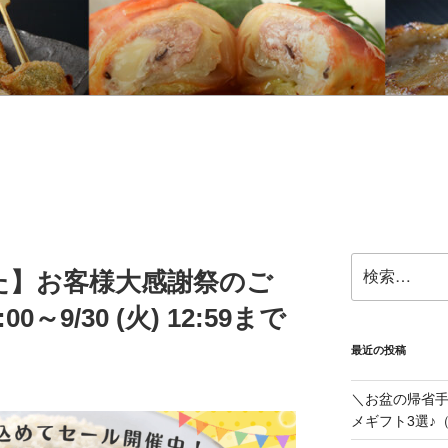
インブログ
検
た】お客様大感謝祭のご
索:
00～9/30 (火) 12:59まで
最近の投稿
＼お盆の帰省
メギフト3選♪（V