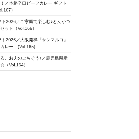
！／本格辛口ビーフカレー ギフト
.167）
フト2026／ご家庭で楽しむ♪とんかつ
ット（Vol.166）
フト2026／大阪発祥『サンマルコ』
ー (Vol.165)
る、お肉のごちそう♪／鹿児島県産
（Vol.164）