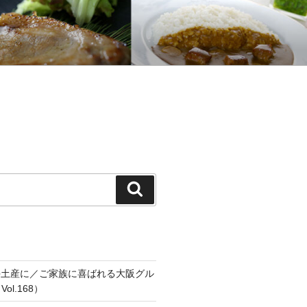
検
索
手土産に／ご家族に喜ばれる大阪グル
ol.168）